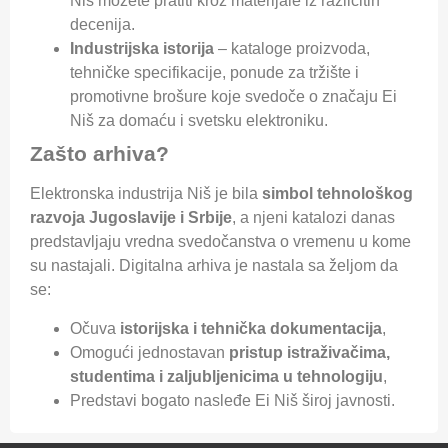
Niš možete pratiti kroz materijale iz različitih
decenija.
Industrijska istorija
– kataloge proizvoda,
tehničke specifikacije, ponude za tržište i
promotivne brošure koje svedoče o značaju Ei
Niš za domaću i svetsku elektroniku.
Zašto arhiva?
Elektronska industrija Niš je bila
simbol tehnološkog
razvoja Jugoslavije i Srbije
, a njeni katalozi danas
predstavljaju vredna svedočanstva o vremenu u kome
su nastajali. Digitalna arhiva je nastala sa željom da
se:
Očuva
istorijska i tehnička dokumentacija
,
Omogući jednostavan
pristup istraživačima,
studentima i zaljubljenicima u tehnologiju
,
Predstavi bogato nasleđe Ei Niš široj javnosti.