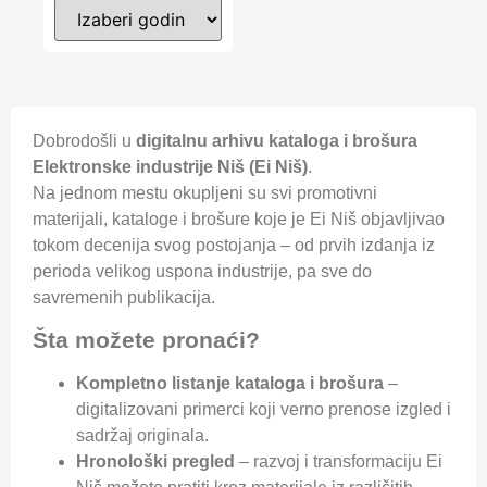
Dobrodošli u
digitalnu arhivu kataloga i brošura
Elektronske industrije Niš (Ei Niš)
.
Na jednom mestu okupljeni su svi promotivni
materijali, kataloge i brošure koje je Ei Niš objavljivao
tokom decenija svog postojanja – od prvih izdanja iz
perioda velikog uspona industrije, pa sve do
savremenih publikacija.
Šta možete pronaći?
Kompletno listanje kataloga i brošura
–
digitalizovani primerci koji verno prenose izgled i
sadržaj originala.
Hronološki pregled
– razvoj i transformaciju Ei