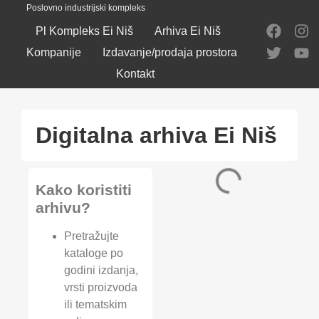
Poslovno industrijski kompleks
Pl Kompleks Ei Niš
Arhiva Ei Niš
Kompanije
Izdavanje/prodaja prostora
Kontakt
Digitalna arhiva Ei Niš
Kako koristiti
arhivu?
Pretražujte
kataloge po
godini izdanja,
vrsti proizvoda
ili tematskim