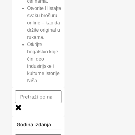
celinama.
Otvorite i listajte
svaku brošuru
online – kao da
držite original u
rukama.
Otkrijte
bogatstvo koje
čini deo
industrijske i
kulturne istorije
Niša.
Godina izdanja