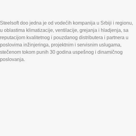
Steelsoft doo jedna je od vodećih kompanija u Srbiji i regionu,
u oblastima klimatizacije, ventilacije, grejanja i hladjenja, sa
reputacijom kvalitetnog i pouzdanog distributera i partnera u
poslovima inžinjeringa, projektnim i servisnim uslugama,
stečenom tokom punih 30 godina uspešnog i dinamičnog
poslovanja.