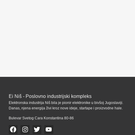
Ei Niš - Poslovno industrijski kompleks
Elektronska industrija Niš bila je pionir elektronike u bivšoj Jugoslaviji.
Danas, njena energija živi kroz nove ideje, startape i proizvodne hale.
Bulevar Svetog Cara Konstantina 80-86