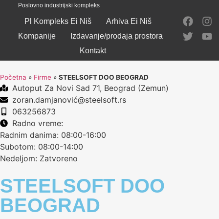
Poslovno industrijski kompleks
Pl Kompleks Ei Niš
Arhiva Ei Niš
Kompanije
Izdavanje/prodaja prostora
Kontakt
Početna
»
Firme
»
STEELSOFT DOO BEOGRAD
Autoput Za Novi Sad 71, Beograd (Zemun)
zoran.damjanović@steelsoft.rs
063256873
Radno vreme:
Radnim danima: 08:00-16:00
Subotom: 08:00-14:00
Nedeljom: Zatvoreno
STEELSOFT DOO
BEOGRAD