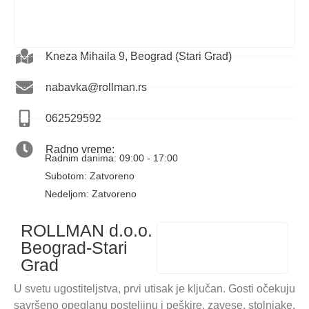
Kneza Mihaila 9, Beograd (Stari Grad)
nabavka@rollman.rs
062529592
Radno vreme:
Radnim danima: 09:00 - 17:00
Subotom: Zatvoreno
Nedeljom: Zatvoreno
ROLLMAN d.o.o.
Beograd-Stari
Grad
U svetu ugostiteljstva, prvi utisak je ključan. Gosti očekuju
savršeno opeglanu posteljinu i peškire, zavese, stolnjake,