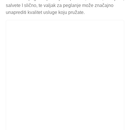
salvete I slično, te valjak za peglanje može značajno
unaprediti kvalitet usluge koju pružate.