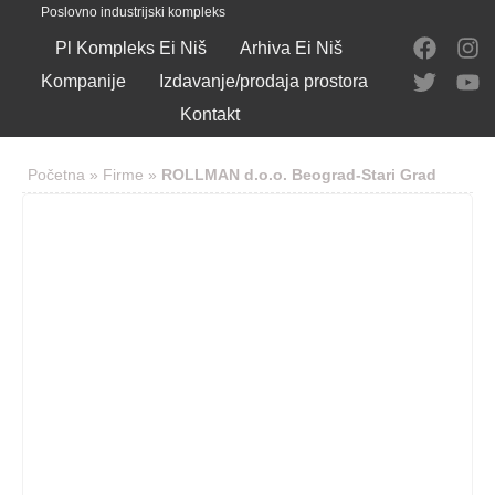
Poslovno industrijski kompleks
Pl Kompleks Ei Niš
Arhiva Ei Niš
Kompanije
Izdavanje/prodaja prostora
Kontakt
Početna
»
Firme
»
ROLLMAN d.o.o. Beograd-Stari Grad