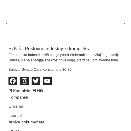
Ei Niš - Poslovno industrijski kompleks
Elektronska industrija Niš bila je pionir elektronike u bivšoj Jugoslaviji.
Danas, njena energija živi kroz nove ideje, startape i proizvodne hale.
Bulevar Svetog Cara Konstantina 80-86
Pl Kompleks Ei Niš
Kompanije
O nama
Istorijat
Arhiva dokumenata
Knjige