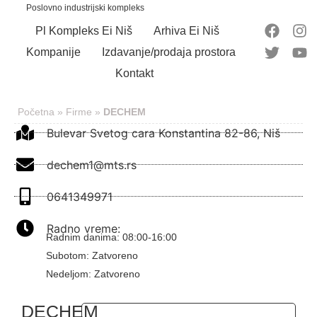
Poslovno industrijski kompleks
Pl Kompleks Ei Niš
Arhiva Ei Niš
Kompanije
Izdavanje/prodaja prostora
Kontakt
Početna
»
Firme
»
DECHEM
Bulevar Svetog cara Konstantina 82-86, Niš
dechem1@mts.rs
0641349971
Radno vreme:
Radnim danima: 08:00-16:00
Subotom: Zatvoreno
Nedeljom: Zatvoreno
DECHEM