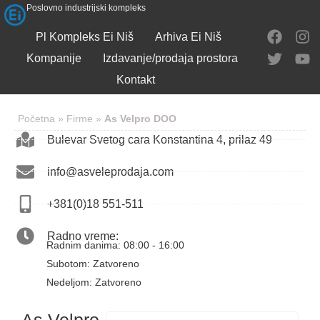
Poslovno industrijski kompleks
Pl Kompleks Ei Niš
Arhiva Ei Niš
Kompanije
Izdavanje/prodaja prostora
Kontakt
Početna
»
Firme
»
As Velpro DOO
Bulevar Svetog cara Konstantina 4, prilaz 49
info@asveleprodaja.com
+381(0)18 551-511
Radno vreme:
Radnim danima: 08:00 - 16:00
Subotom: Zatvoreno
Nedeljom: Zatvoreno